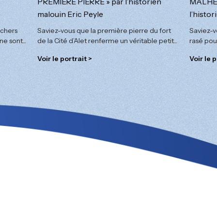
PREMIÈRE PIERRE » par l’historien
MALHEU
malouin Eric Peyle
l’histo
ochers
Saviez-vous que la première pierre du fort
Saviez-vo
ne sont...
de la Cité d’Alet renferme un véritable petit...
rasé pou
Voir le portrait >
Voir le p