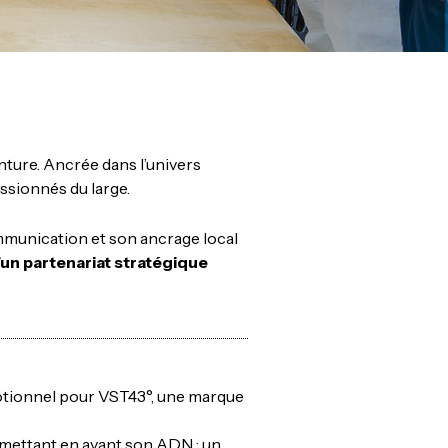
nture. Ancrée dans l’univers
assionnés du large.
mmunication et son ancrage local
’un partenariat stratégique
motionnel pour VST43°, une marque
 mettant en avant son ADN : un