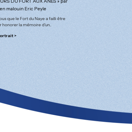
RS DU FORT AUX ÂNES » par
rien malouin Eric Peyle
us que le Fort du Naye a failli être
r honorer la mémoire d'un...
ortrait >