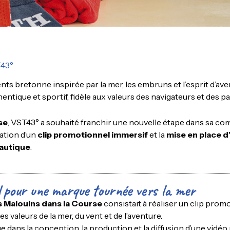
T43°
s bretonne inspirée par la mer, les embruns et l’esprit d’ave
hentique et sportif, fidèle aux valeurs des navigateurs et des p
se
, VST43° a souhaité franchir une nouvelle étape dans sa co
éation d’un
clip promotionnel immersif
et la
mise en place d
autique
.
l pour une marque tournée vers la mer
s Malouins dans la Course
consistait à réaliser un clip pro
es valeurs de la mer, du vent et de l’aventure.
ans la conception, la production et la diffusion d’une vidéo