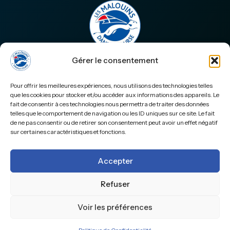
Gérer le consentement
Accueil
Portraits & Actualités
Pour offrir les meilleures expériences, nous utilisons des technologies telles
Nos Clients
que les cookies pour stocker et/ou accéder aux informations des appareils. Le
fait de consentir à ces technologies nous permettra de traiter des données
Nos Offres
telles que le comportement de navigation ou les ID uniques sur ce site. Le fait
Boutique
de ne pas consentir ou de retirer son consentement peut avoir un effet négatif
Qui Sommes-Nous ?
sur certaines caractéristiques et fonctions.
Nos Podcasts
Souscription
Accepter
Panier
Refuser
Mentions Légales
|
Politique de Confidentialité
|
Conditions
Voir les préférences
Générales de Vente