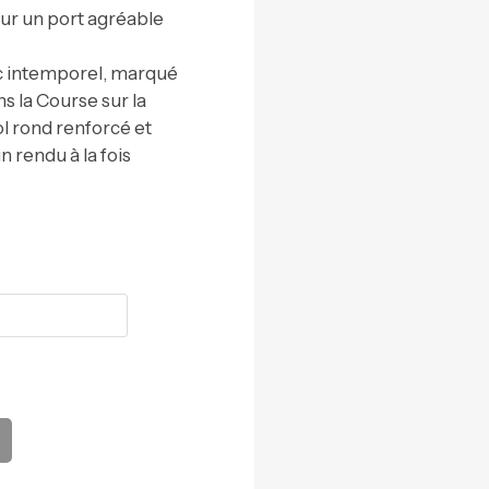
ur un port agréable
c intemporel, marqué
s la Course sur la
ol rond renforcé et
n rendu à la fois