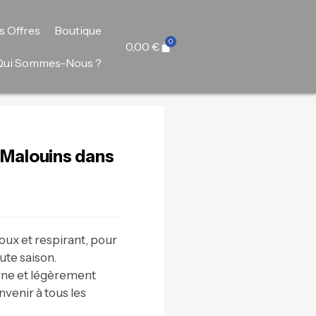
s Offres
Boutique
0,00
€
Qui Sommes-Nous ?
s Malouins dans
ux et respirant, pour
ute saison.
ne et légèrement
venir à tous les