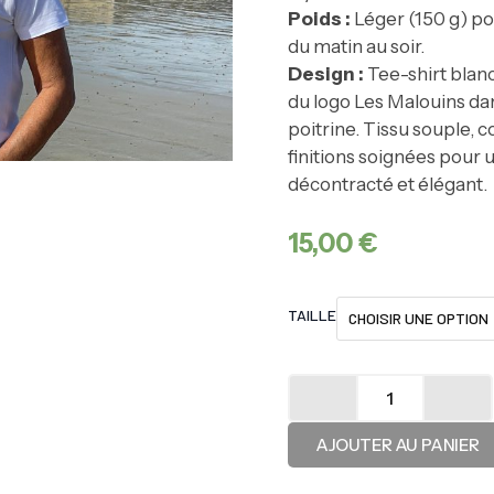
Poids :
Léger (150 g) po
du matin au soir.
Design :
Tee-shirt blan
du logo Les Malouins dan
poitrine. Tissu souple, c
finitions soignées pour u
décontracté et élégant.
15,00
€
quantité
TAILLE
de
Tee-
shirt
:
"Les
Malouins
AJOUTER AU PANIER
dans
la