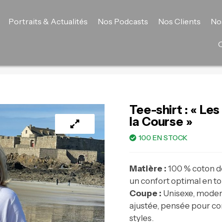
Portraits & Actualités
Nos Podcasts
Nos Clients
No
Tee-shirt : « Le
la Course »
100 EN STOCK
Matière :
100 % coton do
un confort optimal en to
Coupe :
Unisexe, moder
ajustée, pensée pour con
styles.